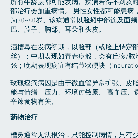
所有年龄层都可能发病。疾病若得不到及
部治疗会加重病情。 男性女性都可能患病
为30~60岁。该病通常以脸颊中部连及
巴、脖子、胸部、耳朵和头皮。
酒槽鼻在发病初期，以脸部（或脸上特定
丝）；中期表现如青春痘般，会有丘疹/脓泡（p
张；晚期表现病症有结节状硬块（indurati
玫瑰痤疮病因是由于微血管异常扩张、皮
能与情绪、压力、环境过敏原、 高血压、
辛辣食物有关。
药物治疗
槽鼻通常无法根治，只能控制病情，只有